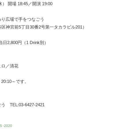
 開場 18:45／開演 19:00
わり広場で手をつなごう
渋谷区神宮前5丁目30番2号第一タカラビル201）
2,800円（1 Drink別）
ヒロ／清花
0:10～です。
EL:03-6427-2421
S -2020